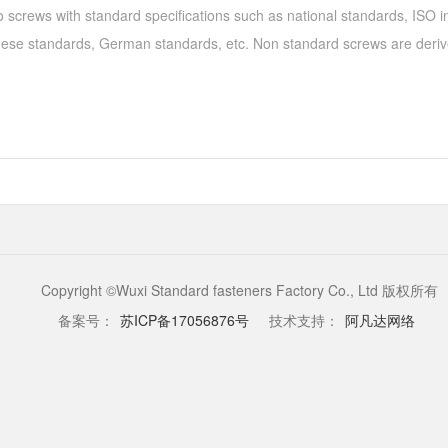
o screws with standard specifications such as national standards, ISO 
nese standards, German standards, etc. Non standard screws are deriv
Copyright ©Wuxi Standard fasteners Factory Co., Ltd 版权所有
备案号：
苏ICP备17056876号
技术支持：
阿凡达网络