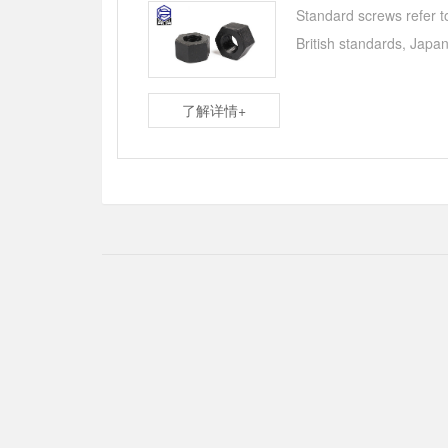
Standard screws refer t
British standards, Japa
了解详情+